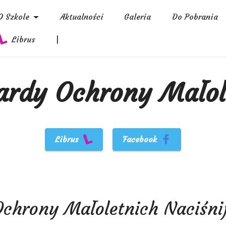
O Szkole
Aktualności
Galeria
Do Pobrania
Librus
|
ardy Ochrony Małol
Librus
Facebook
Ochrony Małoletnich Naciśni